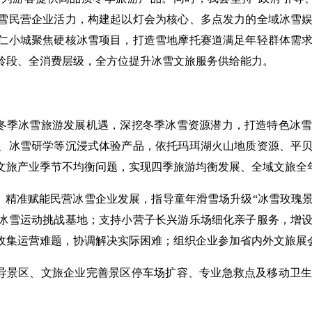
雪民营企业活力，构建起以灯会为核心、多点发力的全域冰雪
仁小城聚焦硬核冰雪项目，打造雪地摩托赛道满足年轻群体需
龄段、全消费层级，全方位提升冰雪文旅服务供给能力。
冬季冰雪旅游发展机遇，深挖冬季冰雪资源潜力，打造特色冰
、冰雪研学等沉浸式体验产品，依托玛珥湖火山地质资源、平
文旅产业季节不均衡问题，实现四季旅游均衡发展、全域文旅全
。
精准赋能民营冰雪企业发展，指导童年滑雪场升级“冰雪玫瑰景
冰雪运动挑战基地；支持小营子长兴游乐场细化亲子服务，增
收集运营难题，协调解决实际困难；组织企业参加省内外文旅展
导景区、文旅企业完善景区停车场扩容、专业急救点及移动卫