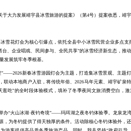
于大力发展靖宇县冰雪旅游的提案》（第4号）提案收悉，靖宇
新春冰雪花灯会为核心引爆点，依托全县中小冰雪民营企业多点支
搭台、企业唱戏、民间参与、全民共享”的冰雪经济新生态，推动冰
质量发展筑牢冬季根基。
——2026新春冰雪游园灯会为主题，打造集冰雪景观、主题
，联动本地商户入驻，将传统年俗、2026马年元素、靖宇矿泉
天逛吃”的全时段体验模式，填补了冬季夜间文旅消费空白，
“火山冰湖·夜钓奇境”——玛珥湖之夜冬钓体验季。龙泉龙
源，为冬钓提供了得天独厚的条件。活动除核心冬钓体验外，
为游客提供高品质冬季旅游产品。同时，我县坚持“政府引导