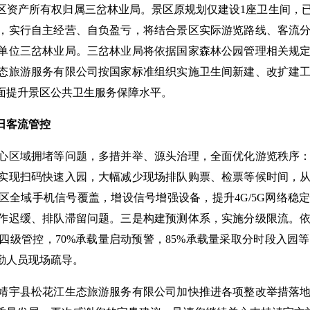
资产所有权归属三岔林业局。景区原规划仅建设1座卫生间，已
，实行自主经营、自负盈亏，将结合景区实际游览路线、客流
单位三岔林业局。三岔林业局将依据国家森林公园管理相关规
态旅游服务有限公司按国家标准组织实施卫生间新建、改扩建
面提升景区公共卫生服务保障水平。
日客流管控
区域拥堵等问题，多措并举、源头治理，全面优化游览秩序：
实现扫码快速入园，大幅减少现场排队购票、检票等候时间，
区全域手机信号覆盖，增设信号增强设备，提升4G/5G网络稳
作迟缓、排队滞留问题。三是构建预测体系，实施分级限流。依
四级管控，70%承载量启动预警，85%承载量采取分时段入园
勤人员现场疏导。
宇县松花江生态旅游服务有限公司加快推进各项整改举措落地