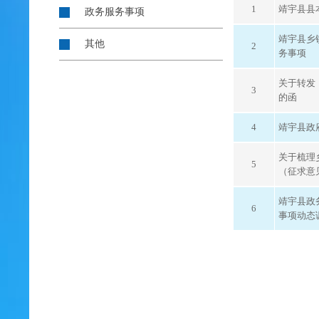
1
靖宇县县
政务服务事项
靖宇县乡
其他
2
务事项
关于转发
3
的函
4
靖宇县政
关于梳理
5
（征求意
靖宇县政
6
事项动态