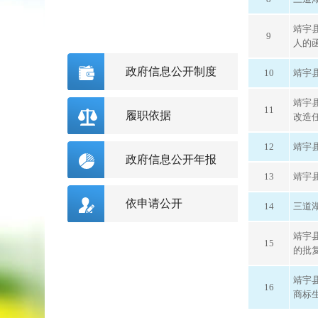
靖宇
9
人的
政府信息公开制度
10
靖宇县
靖宇
11
履职依据
改造
12
靖宇
政府信息公开年报
13
靖宇
依申请公开
14
三道
靖宇
15
的批
靖宇
16
商标