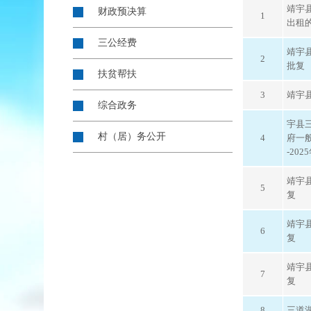
靖宇
财政预决算
1
出租
三公经费
靖宇
2
批复
扶贫帮扶
3
靖宇
综合政务
宇县三
村（居）务公开
4
府一
-20
靖宇
5
复
靖宇
6
复
靖宇
7
复
8
三道